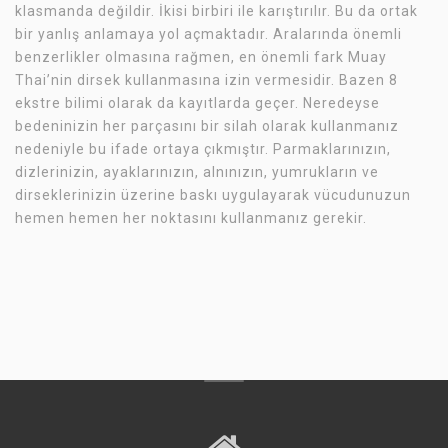
klasmanda değildir. İkisi birbiri ile karıştırılır. Bu da ortak
bir yanlış anlamaya yol açmaktadır. Aralarında önemli
benzerlikler olmasına rağmen, en önemli fark Muay
Thai’nin dirsek kullanmasına izin vermesidir. Bazen 8
ekstre bilimi olarak da kayıtlarda geçer. Neredeyse
bedeninizin her parçasını bir silah olarak kullanmanız
nedeniyle bu ifade ortaya çıkmıştır. Parmaklarınızın,
dizlerinizin, ayaklarınızın, alnınızın, yumrukların ve
dirseklerinizin üzerine baskı uygulayarak vücudunuzun
hemen hemen her noktasını kullanmanız gerekir.