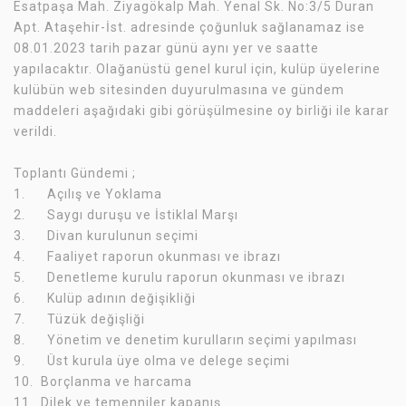
Esatpaşa Mah. Ziyagökalp Mah. Yenal Sk. No:3/5 Duran
Apt. Ataşehir-İst. adresinde çoğunluk sağlanamaz ise
08.01.2023 tarih pazar günü aynı yer ve saatte
yapılacaktır. Olağanüstü genel kurul için, kulüp üyelerine
kulübün web sitesinden duyurulmasına ve gündem
maddeleri aşağıdaki gibi görüşülmesine oy birliği ile karar
verildi.
Toplantı Gündemi ;
1. Açılış ve Yoklama
2. Saygı duruşu ve İstiklal Marşı
3. Divan kurulunun seçimi
4. Faaliyet raporun okunması ve ibrazı
5. Denetleme kurulu raporun okunması ve ibrazı
6. Kulüp adının değişikliği
7. Tüzük değişliği
8. Yönetim ve denetim kurulların seçimi yapılması
9. Üst kurula üye olma ve delege seçimi
10. Borçlanma ve harcama
11. Dilek ve temenniler kapanış